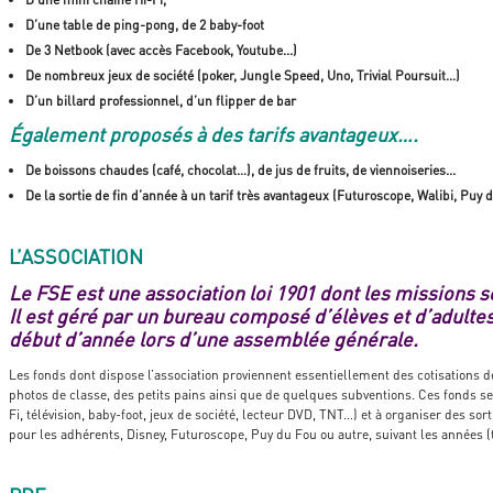
D’une table de ping-pong, de 2 baby-foot
De 3 Netbook (avec accès Facebook, Youtube...)
De nombreux jeux de société (poker, Jungle Speed, Uno, Trivial Poursuit…)
D’un billard professionnel, d’un flipper de bar
Également proposés à des tarifs avantageux….
De boissons chaudes (café, chocolat…), de jus de fruits, de viennoiseries...
De la sortie de fin d’année à un tarif très avantageux (Futuroscope, Walibi, Puy du
L’ASSOCIATION
Le FSE est une association loi 1901 dont les missions so
Il est géré par un bureau composé d’élèves et d’adulte
début d’année lors d’une assemblée générale.
Les fonds dont dispose l’association proviennent essentiellement des cotisations de
photos de classe, des petits pains ainsi que de quelques subventions. Ces fonds ser
Fi, télévision, baby-foot, jeux de société, lecteur DVD, TNT…) et à organiser des sor
pour les adhérents, Disney, Futuroscope, Puy du Fou ou autre, suivant les années (t